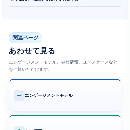
い場合は、コンサルティング、短期調査、PoC / MVP、専任
チームから始め、その後に請負開発へ進めることができま
はい。短いご相談から始め、目的、優先順位、制約条件を確
す。
認したうえで、どこから着手すべきかをご提案します。
関連ページ
あわせて見る
エンゲージメントモデル、会社情報、ユースケースなど
をご覧いただけます。
エンゲージメントモデル