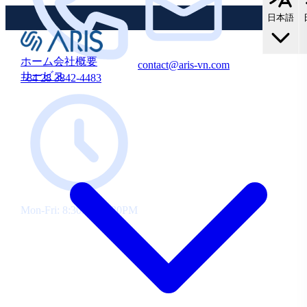
中
存
で
の
日本語
す！
お
新
客
規・
様
ホーム
会社概要
contact@aris-vn.com
10%
既
サービス
+84 28 3842-4483
OFF！
存
の
お
客
様
向
け
に
10%
Mon-Fri: 8:30AM-5:30PM
割
引
を
ご
提
供
し