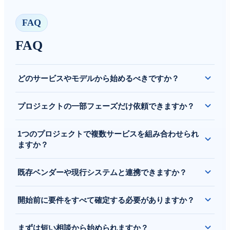
FAQ
FAQ
どのサービスやモデルから始めるべきですか？
現在の優先事項、技術的制約、スケジュール、社内体制を確
プロジェクトの一部フェーズだけ依頼できますか？
認したうえで、最適なサービス範囲と進め方をご提案しま
す。
はい。要件整理、実装、品質保証、クラウド移行、稼働後運
1つのプロジェクトで複数サービスを組み合わせられ
用、継続改善など、特定フェーズのみの支援も可能です。
ますか？
はい。コンサルティング、開発、QA、クラウド基盤、保守
既存ベンダーや現行システムと連携できますか？
を組み合わせ、計画から運用までを切れ目なく支援するケー
スが多くあります。
はい。既存システム連携、段階的な置き換え、他ベンダーと
開始前に要件をすべて確定する必要がありますか？
の共同推進、引き継ぎ後の運用支援にも対応しています。
必ずしも必要ではありません。スコープが固まりきっていな
まずは短い相談から始められますか？