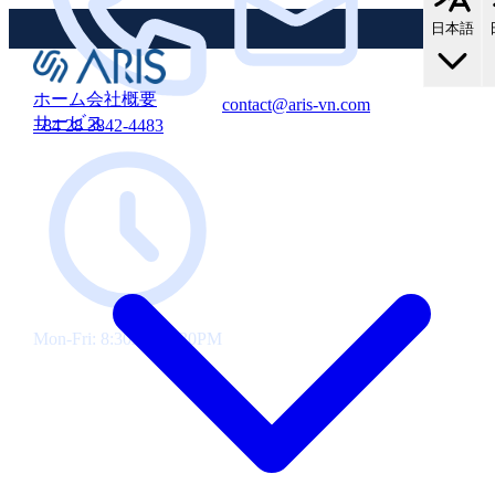
中
存
で
の
日本語
す！
お
新
客
規・
様
ホーム
会社概要
contact@aris-vn.com
10%
既
サービス
+84 28 3842-4483
OFF！
存
の
お
客
様
向
け
に
10%
Mon-Fri: 8:30AM-5:30PM
割
引
を
ご
提
供
し