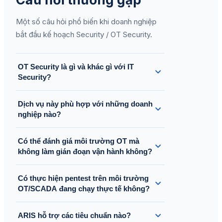
Một số câu hỏi phổ biến khi doanh nghiệp
bắt đầu kế hoạch Security / OT Security.
OT Security là gì và khác gì với IT
Security?
OT Security tập trung bảo vệ môi trường
Dịch vụ này phù hợp với những doanh
vận hành như nhà máy, PLC, SCADA và thiết
nghiệp nào?
bị đầu cuối công nghiệp. So với IT Security,
OT Security ưu tiên mạnh hơn về tính liên
Phù hợp với doanh nghiệp có website, ứng
Có thể đánh giá môi trường OT mà
tục vận hành và an toàn.
dụng, API, cloud, network, server; đồng thời
không làm gián đoạn vận hành không?
cũng phù hợp với nhà máy, logistics, utility
và các môi trường OT/ICS.
Có. ARIS ưu tiên các phương pháp quan sát
Có thực hiện pentest trên môi trường
thụ động và cách tiếp cận an toàn để đánh
OT/SCADA đang chạy thực tế không?
giá tài sản và rủi ro mà hạn chế tối đa ảnh
hưởng tới sản xuất.
ARIS xử lý rất thận trọng với OT đang vận
ARIS hỗ trợ các tiêu chuẩn nào?
hành. Trừ khi có điều kiện an toàn phù hợp,