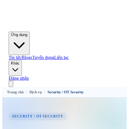
Ứng dụng
Tin tức
Blogs
Tuyển dụng
Liên lạc
Khác
Đăng nhập
Trang chủ
/
Dịch vụ
/
Security / OT Security
SECURITY / OT SECURITY