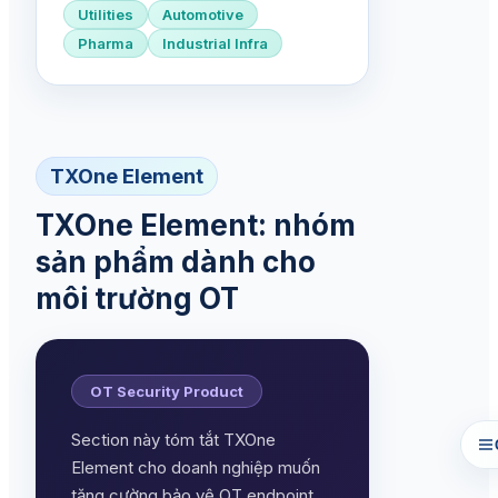
Utilities
Automotive
Pharma
Industrial Infra
TXOne Element
TXOne Element: nhóm
sản phẩm dành cho
môi trường OT
OT Security Product
Section này tóm tắt TXOne
Element cho doanh nghiệp muốn
tăng cường bảo vệ OT endpoint